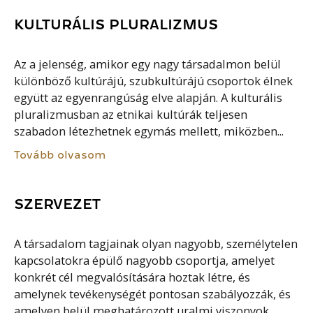
KULTURÁLIS PLURALIZMUS
Az a jelenség, amikor egy nagy társadalmon belül
különböző kultúrájú, szubkultúrájú csoportok élnek
együtt az egyenrangúság elve alapján. A kulturális
pluralizmusban az etnikai kultúrák teljesen
szabadon létezhetnek egymás mellett, miközben...
Tovább olvasom
SZERVEZET
A társadalom tagjainak olyan nagyobb, személytelen
kapcsolatokra épülő nagyobb csoportja, amelyet
konkrét cél megvalósítására hoztak létre, és
amelynek tevékenységét pontosan szabályozzák, és
amelyen belül meghatározott uralmi viszonyok