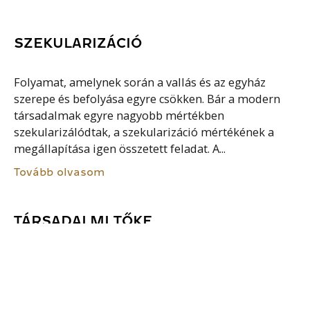
SZEKULARIZÁCIÓ
Folyamat, amelynek során a vallás és az egyház
szerepe és befolyása egyre csökken. Bár a modern
társadalmak egyre nagyobb mértékben
szekularizálódtak, a szekularizáció mértékének a
megállapítása igen összetett feladat. A...
Tovább olvasom
TÁRSADALMI TŐKE
Azok a társadalmi ismeretségek és összeköttetések,
rokoni, baráti vagy közösségi erőforrások
összessége, amelyek segítik az embereket céljaik