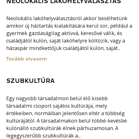
NEOLOKÁLIS LAKÓHELYVÁLASZTÁS
Neolokális lakóhelyválasztásról akkor besélhetünk
amikor új háztartás kialakítására kerül sor, például a
gyermek gazdaságilag aktívvá, keresővé válik, és
családjától külön, saját lakóhelyre költözik, vagy a
házaspár mindkettőjük családjától külön, saját...
Tovább olvasom
SZUBKULTÚRA
Egy nagyobb társadalmon belül élő kisebb
társadalmi csoport sajátos kultúrája, mely
értékeiben, normáiban jelentősen eltér a többség
kultúrájától. A társadalmakon belül többé-kevésbé
különálló szubkultúrák élnek párhuzamosan. A
legegyszerűbb szubkultúrák a...