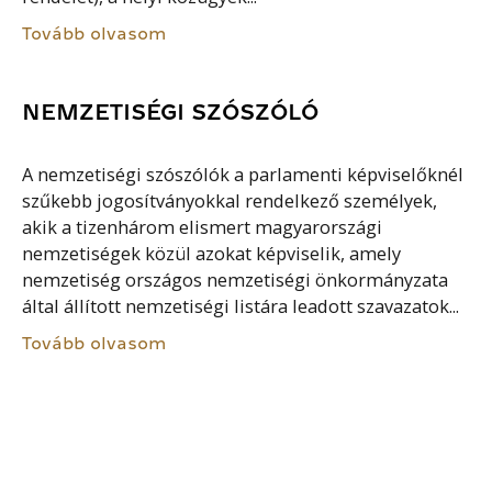
Tovább olvasom
NEMZETISÉGI SZÓSZÓLÓ
A nemzetiségi szószólók a parlamenti képviselőknél
szűkebb jogosítványokkal rendelkező személyek,
akik a tizenhárom elismert magyarországi
nemzetiségek közül azokat képviselik, amely
nemzetiség országos nemzetiségi önkormányzata
által állított nemzetiségi listára leadott szavazatok...
Tovább olvasom
ÖSSZETETT ÁLLAM
Az összetett szerkezetű államok olyan államok,