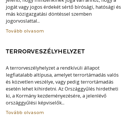
jelenti, hogy mindenkinek joga van ahhoz, hogy a
jogát vagy jogos érdekét sértő bírósági, hatósági és
más közigazgatási döntéssel szemben
jogorvoslattal...
Tovább olvasom
TERRORVESZÉLYHELYZET
A terrorveszélyhelyzet a rendkívüli állapot
legfiatalabb altípusa, amelyet terrortámadás valós
és közvetlen veszélye, vagy pedig terrortámadás
esetén lehet kihirdetni. Az Országgyűlés hirdetheti
ki, a Kormány kezdeményezésére, a jelenlévő
országgyűlési képviselők...
Tovább olvasom