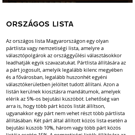
ORSZÁGOS LISTA
Az országos lista Magyarországon egy olyan
pártlista vagy nemzetiségi lista, amelyre a
választópolgárok az országgyűlési választásokkor
leadhatják egyik szavazatukat. Pártlista állítására az
a párt jogosult, amelyik legalább kilenc megyében
és a fővárosban, legalább huszonhét egyéni
választókerületben jelöltet tudott állítani. Azon a
listán kerülnek kiosztásra mandátumok, amelyek
elérik az 5%-os bejutási küszöböt. Lehetőség van
arra is, hogy több párt közös listát állítson,
ugyanakkor egy párt nem vehet részt több pártlista
állításában. Két párt által állított közös lista esetén a
bejutási küszöb 10%, három vagy több párt közös
listája esetén 15%. A nemzetiségi listák állítására az