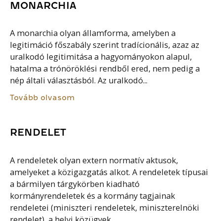
MONARCHIA
A monarchia olyan államforma, amelyben a
legitimáció főszabály szerint tradícionális, azaz az
uralkodó legitimitása a hagyományokon alapul,
hatalma a trónöröklési rendből ered, nem pedig a
nép általi választásból. Az uralkodó...
Tovább olvasom
RENDELET
A rendeletek olyan extern normatív aktusok,
amelyeket a közigazgatás alkot. A rendeletek típusai
a bármilyen tárgykörben kiadható
kormányrendeletek és a kormány tagjainak
rendeletei (miniszteri rendeletek, miniszterelnöki
rendelet), a helyi közügyek...