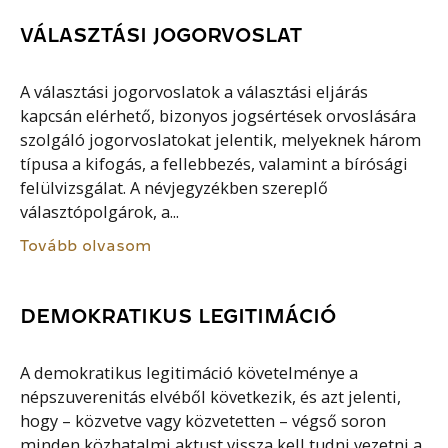
VÁLASZTÁSI JOGORVOSLAT
A választási jogorvoslatok a választási eljárás
kapcsán elérhető, bizonyos jogsértések orvoslására
szolgáló jogorvoslatokat jelentik, melyeknek három
típusa a kifogás, a fellebbezés, valamint a bírósági
felülvizsgálat. A névjegyzékben szereplő
választópolgárok, a...
Tovább olvasom
DEMOKRATIKUS LEGITIMÁCIÓ
A demokratikus legitimáció követelménye a
népszuverenitás elvéből következik, és azt jelenti,
hogy – közvetve vagy közvetetten – végső soron
minden közhatalmi aktust vissza kell tudni vezetni a