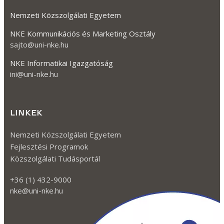
Nemzeti Közszolgálati Egyetem
NKE Kommunikációs és Marketing Osztály
sajto@uni-nke.hu
NKE Informatikai Igazgatóság
ini@uni-nke.hu
LINKEK
Nemzeti Közszolgálati Egyetem
Fejlesztési Programok
Közszolgálati Tudásportál
+36 (1) 432-9000
nke@uni-nke.hu
Kövessen minket a Facebook-on
Kövessen minket az TikTok-on!
Kövessen minket az Instagram-mon
Kövessen minket a Twitter-en
Kövessen minket a YouTube-on