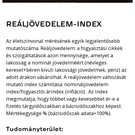
REÁLJÖVEDELEM-INDEX
Az életszínvonal mérésének egyik legjelentősebb
mutatószáma. Reáljövedelem: a fogyasztási cikkek
és szolgáltatások azon mennyisége, amelyet a
lakosság a nominál jövedelméért (névleges
kereset+béren kívüli lakossági jövedelmek, pénz) az
adott árakon vásárolhat. A reáljövedelem változását
mutató index számítása: nomináljövedelem
index/fogyasztói árindex (infláció) . Az index
megmutatja, hogy többet vagy kevesebbet ér-e a
fizetés tárgyidőszakban a bázisidőszakhoz képest.
Mértékegysége % (bázisidőszak adata=100%).
Tudományterület: