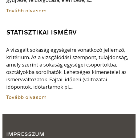
gyűjtése, feldolgozása, elemzése, s...
Tovább olvasom
STATISZTIKAI ISMÉRV
A vizsgált sokaság egységeire vonatkozó jellemző,
kritérium. Az a vizsgálódási szempont, tulajdonság,
amely szerint a sokaság egységei csoportokba,
osztályokba sorolhatók. Lehetséges kimenetelei az
ismérvváltozatok. Fajtái: időbeli (változatai
időpontok, időtartamok pl....
Tovább olvasom
IMPRESSZUM