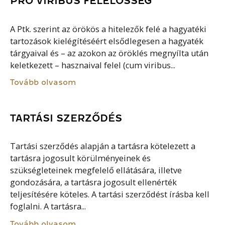
PRO VIRIBUS FELELŐSSÉG
A Ptk. szerint az örökös a hitelezők felé a hagyatéki
tartozások kielégítéséért elsődlegesen a hagyaték
tárgyaival és – az azokon az öröklés megnyílta után
keletkezett – hasznaival felel (cum viribus...
Tovább olvasom
TARTÁSI SZERZŐDÉS
Tartási szerződés alapján a tartásra kötelezett a
tartásra jogosult körülményeinek és
szükségleteinek megfelelő ellátására, illetve
gondozására, a tartásra jogosult ellenérték
teljesítésére köteles. A tartási szerződést írásba kell
foglalni. A tartásra...
Tovább olvasom