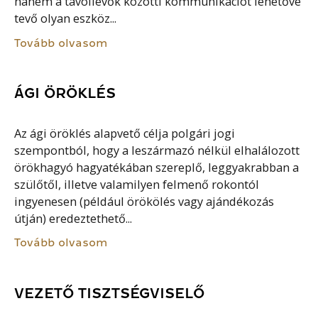
hanem a távollévők közötti kommunikációt lehetővé
tevő olyan eszköz...
Tovább olvasom
ÁGI ÖRÖKLÉS
Az ági öröklés alapvető célja polgári jogi
szempontból, hogy a leszármazó nélkül elhalálozott
örökhagyó hagyatékában szereplő, leggyakrabban a
szülőtől, illetve valamilyen felmenő rokontól
ingyenesen (például örökölés vagy ajándékozás
útján) eredeztethető...
Tovább olvasom
VEZETŐ TISZTSÉGVISELŐ