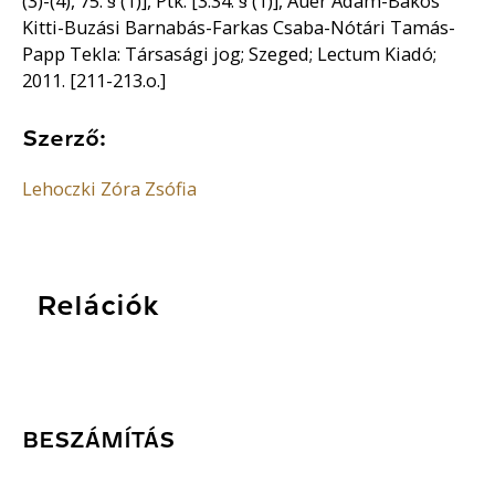
(3)-(4), 75. § (1)], Ptk. [3:34. § (1)], Auer Ádám-Bakos
Kitti-Buzási Barnabás-Farkas Csaba-Nótári Tamás-
Papp Tekla: Társasági jog; Szeged; Lectum Kiadó;
2011. [211-213.o.]
Szerző:
Lehoczki Zóra Zsófia
Relációk
BESZÁMÍTÁS