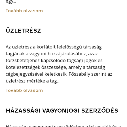
egy...
Tovább olvasom
ÜZLETRÉSZ
Az üzletrész a korlátolt felelősségű társaság
tagjának a vagyoni hozzájárulásához, azaz
törzsbetétjéhez kapcsolódó tagsági jogok és
kötelezettségek összessége, amely a társaság
cégbejegyzésével keletkezik. Főszabály szerint az
üzletrész mértéke a tag...
Tovább olvasom
HÁZASSÁGI VAGYONJOGI SZERZŐDÉS
Házassági vagyonjogi szerződésben a házasulók és a