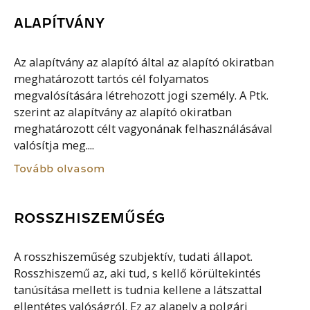
ALAPÍTVÁNY
Az alapítvány az alapító által az alapító okiratban
meghatározott tartós cél folyamatos
megvalósítására létrehozott jogi személy. A Ptk.
szerint az alapítvány az alapító okiratban
meghatározott célt vagyonának felhasználásával
valósítja meg....
Tovább olvasom
ROSSZHISZEMŰSÉG
A rosszhiszeműség szubjektív, tudati állapot.
Rosszhiszemű az, aki tud, s kellő körültekintés
tanúsítása mellett is tudnia kellene a látszattal
ellentétes valóságról. Ez az alapelv a polgári