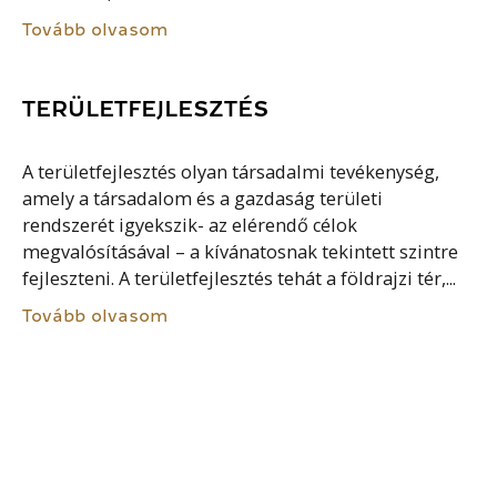
Tovább olvasom
TERÜLETFEJLESZTÉS
A területfejlesztés olyan társadalmi tevékenység,
amely a társadalom és a gazdaság területi
rendszerét igyekszik- az elérendő célok
megvalósításával – a kívánatosnak tekintett szintre
fejleszteni. A területfejlesztés tehát a földrajzi tér,...
Tovább olvasom
INFRASTRUKTÚRA
Az infrastruktúra latin eredetű szó, nyersfordításban
az „alapszerkezet”, „alapépítmény” szavakkal