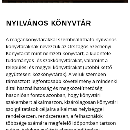
NYILVÁNOS KÖNYVTÁR
A magánkönyvtárakkal szembeállítható nyilvános
könyvtáraknak nevezzük az Országos Széchényi
Könyvtárat mint nemzeti könyvtárt, a különféle
tudományos- és szakkönyvtárakat, valamint a
települési és megyei könyvtárakat (utóbbi kettő
együttesen: közkönyvtárak). A velük szemben
támasztott legfontosabb követelmény a mindenki
által használhatóság és megközelíthetőség,
hasonlóan fontos azonban, hogy könyvtári
szakembert alkalmazzon, kizárólagosan könyvtári
szolgáltatások céljaira alkalmas helyiséggel
rendelkezzen, rendszeresen, a felhasználók
többsége számára megfelelő időpontban tartson
nyitva, helyben nyújtott alapszolgáltatásai