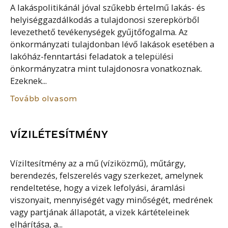
A lakáspolitikánál jóval szűkebb értelmű lakás- és
helyiséggazdálkodás a tulajdonosi szerepkörből
levezethető tevékenységek gyűjtőfogalma. Az
önkormányzati tulajdonban lévő lakások esetében a
lakóház-fenntartási feladatok a települési
önkormányzatra mint tulajdonosra vonatkoznak.
Ezeknek...
Tovább olvasom
VÍZILÉTESÍTMÉNY
Víziltesítmény az a mű (víziközmű), műtárgy,
berendezés, felszerelés vagy szerkezet, amelynek
rendeltetése, hogy a vizek lefolyási, áramlási
viszonyait, mennyiségét vagy minőségét, medrének
vagy partjának állapotát, a vizek kártételeinek
elhárítása, a...