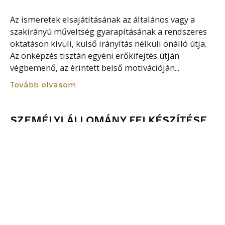
Az ismeretek elsajátításának az általános vagy a
szakirányú műveltség gyarapításának a rendszeres
oktatáson kívüli, külső irányítás nélküli önálló útja.
Az önképzés tisztán egyéni erőkifejtés útján
végbemenő, az érintett belső motivációján...
Tovább olvasom
SZEMÉLYI ÁLLOMÁNY FELKÉSZÍTÉSE
ÉS FEJLESZTÉSE
A közszolgálat különböző területeinél, eltérő
jogviszonyban foglalkoztatott személyi állomány –
jogszabályok által – meghatározott
állománycsoportjai, illetve tagjai számára tartandó
rendszeres, tervszerű keretek között, az
emberierőforrás-gazdálkodás részeként folyó