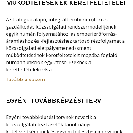
MŰKÖDTETÉSÉNEK KERETFELTÉTELEI
A stratégiai alapú, integrált emberierőforrás-
gazdálkodás közszolgálati rendszermodelljének
egyik humán folyamatához, az emberierőforrás-
áramláshoz és -fejlesztéshez tartozó részfolyamat a
közszolgálati életpályamenedzsment
működtetésének keretfeltételeit magába foglaló
humán funkciók együttese. Ezeknek a
keretfeltételeknek a...
Tovább olvasom
EGYÉNI TOVÁBBKÉPZÉSI TERV
Egyéni továbbképzési tervnek nevezik a
közszolgálati tisztviselők tanulmányi
kötelezettségeinek és egyéni fejlesztési igényeinek