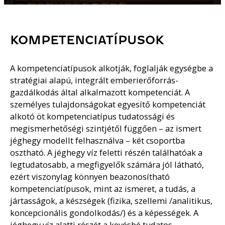
KOMPETENCIATÍPUSOK
A kompetenciatípusok alkotják, foglalják egységbe a
stratégiai alapú, integrált emberierőforrás-
gazdálkodás által alkalmazott kompetenciát. A
személyes tulajdonságokat egyesítő kompetenciát
alkotó öt kompetenciatípus tudatossági és
megismerhetőségi szintjétől függően – az ismert
jéghegy modellt felhasználva – két csoportba
osztható. A jéghegy víz feletti részén találhatóak a
legtudatosabb, a megfigyelők számára jól látható,
ezért viszonylag könnyen beazonosítható
kompetenciatípusok, mint az ismeret, a tudás, a
jártasságok, a készségek (fizika, szellemi /analitikus,
koncepcionális gondolkodás/) és a képességek. A
jéghegy víz alatti részét a kevésbé tudatos,