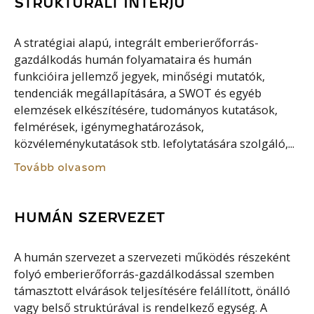
STRUKTURÁLT INTERJÚ
A stratégiai alapú, integrált emberierőforrás-
gazdálkodás humán folyamataira és humán
funkcióira jellemző jegyek, minőségi mutatók,
tendenciák megállapítására, a SWOT és egyéb
elemzések elkészítésére, tudományos kutatások,
felmérések, igénymeghatározások,
közvéleménykutatások stb. lefolytatására szolgáló,...
Tovább olvasom
HUMÁN SZERVEZET
A humán szervezet a szervezeti működés részeként
folyó emberierőforrás-gazdálkodással szemben
támasztott elvárások teljesítésére felállított, önálló
vagy belső struktúrával is rendelkező egység. A