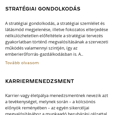
STRATÉGIAI GONDOLKODÁS
A stratégiai gondolkodás, a stratégiai szemlélet és
látásmód megjelenése, illetve fokozatos elterjedése
nélkülözhetetlen előfeltétele a stratégiai tervezés
gyakorlatban történő megvalósításának a szervezeti
működés valamennyi szintjén, így az
emberierőforrás-gazdálkodásban is. A...
Tovább olvasom
KARRIERMENEDZSMENT
Karrier-vagy életpálya menedzsmentnek nevezik azt
a tevékenységet, melynek során – a kölcsönös
előnyök reményében – az egyén sikercéljai
megvalósításához a munkaadó beruházási célzattal