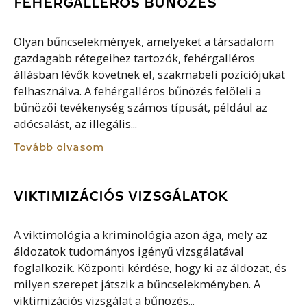
FEHÉRGALLÉROS BŰNÖZÉS
Olyan bűncselekmények, amelyeket a társadalom
gazdagabb rétegeihez tartozók, fehérgalléros
állásban lévők követnek el, szakmabeli pozíciójukat
felhasználva. A fehérgalléros bűnözés felöleli a
bűnözői tevékenység számos típusát, például az
adócsalást, az illegális...
Tovább olvasom
VIKTIMIZÁCIÓS VIZSGÁLATOK
A viktimológia a kriminológia azon ága, mely az
áldozatok tudományos igényű vizsgálatával
foglalkozik. Központi kérdése, hogy ki az áldozat, és
milyen szerepet játszik a bűncselekményben. A
viktimizációs vizsgálat a bűnözés...