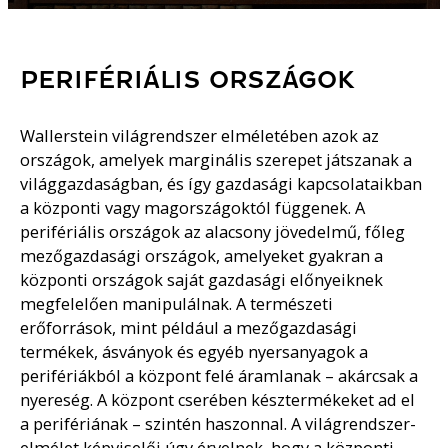
PERIFÉRIÁLIS ORSZÁGOK
Wallerstein világrendszer elméletében azok az
országok, amelyek marginális szerepet játszanak a
világgazdaságban, és így gazdasági kapcsolataikban
a központi vagy magországoktól függenek. A
perifériális országok az alacsony jövedelmű, főleg
mezőgazdasági országok, amelyeket gyakran a
központi országok saját gazdasági előnyeiknek
megfelelően manipulálnak. A természeti
erőforrások, mint például a mezőgazdasági
termékek, ásványok és egyéb nyersanyagok a
perifériákból a központ felé áramlanak – akárcsak a
nyereség. A központ cserében késztermékeket ad el
a perifériának – szintén haszonnal. A világrendszer-
elmélet képviselői úgy érvelnek, hogy a központi