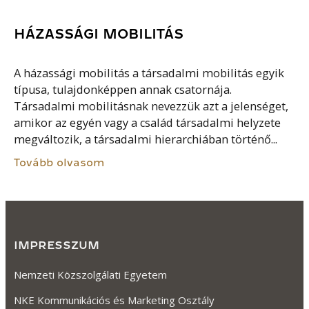
HÁZASSÁGI MOBILITÁS
A házassági mobilitás a társadalmi mobilitás egyik
típusa, tulajdonképpen annak csatornája.
Társadalmi mobilitásnak nevezzük azt a jelenséget,
amikor az egyén vagy a család társadalmi helyzete
megváltozik, a társadalmi hierarchiában történő...
Tovább olvasom
SZOCIALIZÁCIÓ
Az a folyamat, amelynek során a társadalom tagja
elsajátítja a társadalmi normákat és értékeket,
megtanulja a különféle társadalmi szerepekben
elvárható viselkedést. A szocializáció nagy része a