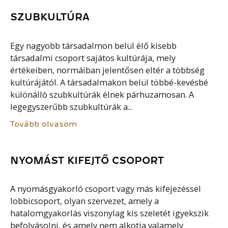
SZUBKULTÚRA
Egy nagyobb társadalmon belül élő kisebb
társadalmi csoport sajátos kultúrája, mely
értékeiben, normáiban jelentősen eltér a többség
kultúrájától. A társadalmakon belül többé-kevésbé
különálló szubkultúrák élnek párhuzamosan. A
legegyszerűbb szubkultúrák a...
Tovább olvasom
NYOMÁST KIFEJTŐ CSOPORT
A nyomásgyakorló csoport vagy más kifejezéssel
lobbicsoport, olyan szervezet, amely a
hatalomgyakorlás viszonylag kis szeletét igyekszik
befolyásolni, és amely nem alkotja valamely