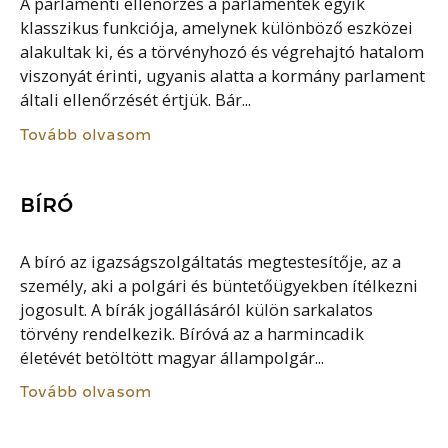
A parlamenti ellenőrzés a parlamentek egyik
klasszikus funkciója, amelynek különböző eszközei
alakultak ki, és a törvényhozó és végrehajtó hatalom
viszonyát érinti, ugyanis alatta a kormány parlament
általi ellenőrzését értjük. Bár...
Tovább olvasom
BÍRÓ
A bíró az igazságszolgáltatás megtestesítője, az a
személy, aki a polgári és büntetőügyekben ítélkezni
jogosult. A bírák jogállásáról külön sarkalatos
törvény rendelkezik. Bíróvá az a harmincadik
életévét betöltött magyar állampolgár...
Tovább olvasom