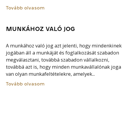
Tovább olvasom
MUNKÁHOZ VALÓ JOG
A munkához való jog azt jelenti, hogy mindenkinek
jogában áll a munkáját és foglalkozását szabadon
megválasztani, továbbá szabadon vállalkozni,
továbbá azt is, hogy minden munkavállalónak joga
van olyan munkafeltételekre, amelyek...
Tovább olvasom
VÁLASZTÓKERÜLET
A választókerületek a képviseleti szervek
létrehozatalához szükséges területi beosztások