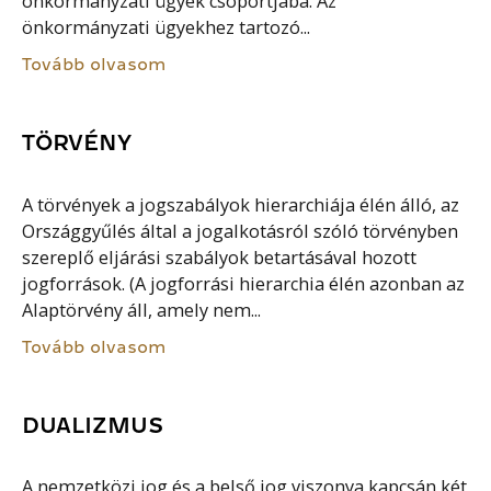
önkormányzati ügyek csoportjába. Az
önkormányzati ügyekhez tartozó...
Tovább olvasom
TÖRVÉNY
A törvények a jogszabályok hierarchiája élén álló, az
Országgyűlés által a jogalkotásról szóló törvényben
szereplő eljárási szabályok betartásával hozott
jogforrások. (A jogforrási hierarchia élén azonban az
Alaptörvény áll, amely nem...
Tovább olvasom
DUALIZMUS
A nemzetközi jog és a belső jog viszonya kapcsán két