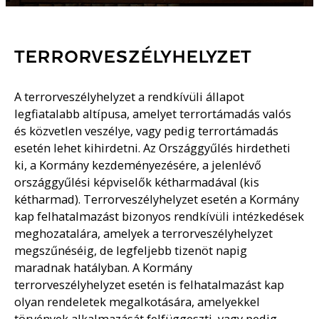
TERRORVESZÉLYHELYZET
A terrorveszélyhelyzet a rendkívüli állapot
legfiatalabb altípusa, amelyet terrortámadás valós
és közvetlen veszélye, vagy pedig terrortámadás
esetén lehet kihirdetni. Az Országgyűlés hirdetheti
ki, a Kormány kezdeményezésére, a jelenlévő
országgyűlési képviselők kétharmadával (kis
kétharmad). Terrorveszélyhelyzet esetén a Kormány
kap felhatalmazást bizonyos rendkívüli intézkedések
meghozatalára, amelyek a terrorveszélyhelyzet
megszűnéséig, de legfeljebb tizenöt napig
maradnak hatályban. A Kormány
terrorveszélyhelyzet esetén is felhatalmazást kap
olyan rendeletek megalkotására, amelyekkel
törvények alkalmazását felfüggeszti, vagy pedig