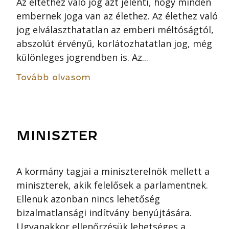
Az éltethez való jog azt jelenti, hogy minden
embernek joga van az élethez. Az élethez való
jog elválaszthatatlan az emberi méltóságtól,
abszolút érvényű, korlátozhatatlan jog, még
különleges jogrendben is. Az...
Tovább olvasom
MINISZTER
A kormány tagjai a miniszterelnök mellett a
miniszterek, akik felelősek a parlamentnek.
Ellenük azonban nincs lehetőség
bizalmatlansági indítvány benyújtására.
Ugyanakkor ellenőrzésük lehetséges a