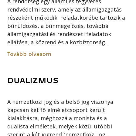
A rendőrség egy állami és fegyveres
rendvédelmi szerv, amely az államigazgatás
részeként működik. Feladatkörébe tartozik a
bűnüldözés, a bűnmegelőzés, továbbá
államigazgatási és rendészeti feladatok
ellátása, a közrend és a közbiztonság...
Tovább olvasom
DUALIZMUS
A nemzetközi jog és a belső jog viszonya
kapcsán két fő elméletcsoport került
kialakításra, méghozzá a monista és a
dualista elméletek, melyek közül utóbbi
szerint a két jogrend (nemzetközi jog...