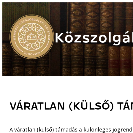
Közszolgál
VÁRATLAN (KÜLSŐ) T
A váratlan (külső) támadás a különleges jogrend 