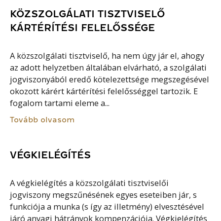
KÖZSZOLGÁLATI TISZTVISELŐ
KÁRTÉRÍTÉSI FELELŐSSÉGE
A közszolgálati tisztviselő, ha nem úgy jár el, ahogy
az adott helyzetben általában elvárható, a szolgálati
jogviszonyából eredő kötelezettsége megszegésével
okozott kárért kártérítési felelősséggel tartozik. E
fogalom tartami eleme a...
Tovább olvasom
VÉGKIELÉGÍTÉS
A végkielégítés a közszolgálati tisztviselői
jogviszony megszűnésének egyes eseteiben jár, s
funkciója a munka (s így az illetmény) elvesztésével
járó anyagi hátrányok kompenzációja. Végkielégítés