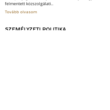
felmentett közszolgálati...
Tovább olvasom
SZEMÉLYZETI POLITIKA
A közigazgatási személyzeti politika – átfogó
értelemben – olyan célok, alapelvek kidolgozása és
érvényesítése, amelyek meghatározzák az adott
állam közigazgatásában foglalkoztatottak
létszámát, valamint a közszolgálati pragmatika
valamennyi elemét, így különösen...
Tovább olvasom
ILLETMÉNYKIEGÉSZÍTÉS