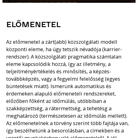
ELŐMENETEL
Az előmenetel a zárt(abb) közszolgálati modell
központi eleme, ha úgy tetszik névadója (karrier-
rendszer). A közszolgálati pragmatika számtalan
eleme kapcsolódik hozzá, így az illetmény, a
teljeítményértékelés és minősítés, a képzés-
továbbképzés, vagy a fegyelmi felelősség (egyes
büntetések miatt). Ismerünk automatikus és
érdemeken alapuló előmeneteli rendszereket,
előzőben főként az időmúlás, utóbbiban a
szakképzettség, a rátermettség, a tehetésg a
meghatározó (természetesen az időmúlás mellett).
Az előmenetelnek a törvény szerint több fajtája van,
így beszélhetünk a besorolásban, a címekben és a
vezetői munkakörben való előmenetelről. A jól