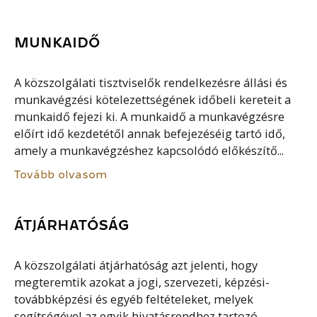
MUNKAIDŐ
A közszolgálati tisztviselők rendelkezésre állási és
munkavégzési kötelezettségének időbeli kereteit a
munkaidő fejezi ki. A munkaidő a munkavégzésre
előírt idő kezdetétől annak befejezéséig tartó idő,
amely a munkavégzéshez kapcsolódó előkészítő...
Tovább olvasom
ÁTJÁRHATÓSÁG
A közszolgálati átjárhatóság azt jelenti, hogy
megteremtik azokat a jogi, szervezeti, képzési-
továbbképzési és egyéb feltételeket, melyek
segítségével az egyik hivatásrendhez tartozó