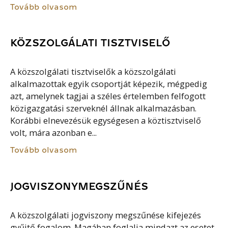
Tovább olvasom
KÖZSZOLGÁLATI TISZTVISELŐ
A közszolgálati tisztviselők a közszolgálati
alkalmazottak egyik csoportját képezik, mégpedig
azt, amelynek tagjai a széles értelemben felfogott
közigazgatási szerveknél állnak alkalmazásban.
Korábbi elnevezésük egységesen a köztisztviselő
volt, mára azonban e...
Tovább olvasom
JOGVISZONYMEGSZŰNÉS
A közszolgálati jogviszony megszűnése kifejezés
gyűjtő fogalom. Magában foglalja mindazt az esetet,