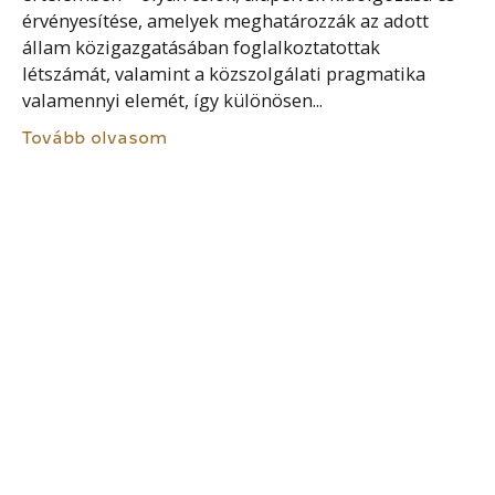
érvényesítése, amelyek meghatározzák az adott
állam közigazgatásában foglalkoztatottak
létszámát, valamint a közszolgálati pragmatika
valamennyi elemét, így különösen...
Tovább olvasom
IDEIGLENES FOGLALKOZTATÁS
A kinevezéstől eltérő ideiglenes foglalkoztatás
lényege, hogy a tisztviselő eredeti kinevezését nem
módosítják, ennek ellenére a munkaköri leírásában
rögzített szokásos munkájához képest más
feladatokat (is) el kell látnia, s esetenként...
Tovább olvasom