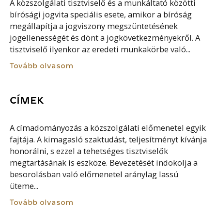
A közszolgálati tisztviselő és a munkáltató közötti
bírósági jogvita speciális esete, amikor a bíróság
megállapítja a jogviszony megszüntetésének
jogellenességét és dönt a jogkövetkezményekről. A
tisztviselő ilyenkor az eredeti munkakörbe való...
Tovább olvasom
CÍMEK
A címadományozás a közszolgálati előmenetel egyik
fajtája. A kimagasló szaktudást, teljesítményt kívánja
honorálni, s ezzel a tehetséges tisztviselők
megtartásának is eszköze. Bevezetését indokolja a
besorolásban való előmenetel aránylag lassú
üteme...
Tovább olvasom