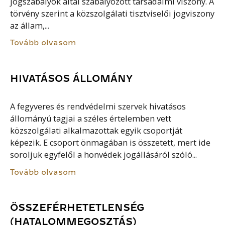
jogszabályok által szabályozott társadalmi viszony. A
törvény szerint a közszolgálati tisztviselői jogviszony
az állam,...
Tovább olvasom
HIVATÁSOS ÁLLOMÁNY
A fegyveres és rendvédelmi szervek hivatásos
állományú tagjai a széles értelemben vett
közszolgálati alkalmazottak egyik csoportját
képezik. E csoport önmagában is összetett, mert ide
soroljuk egyfelől a honvédek jogállásáról szóló...
Tovább olvasom
ÖSSZEFÉRHETETLENSÉG
(HATALOMMEGOSZTÁS)