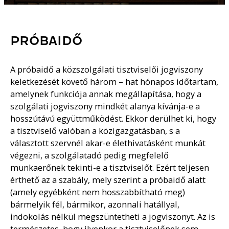
PRÓBAIDŐ
A próbaidő a közszolgálati tisztviselői jogviszony
keletkezését követő három – hat hónapos időtartam,
amelynek funkciója annak megállapítása, hogy a
szolgálati jogviszony mindkét alanya kívánja-e a
hosszútávú együttműködést. Ekkor derülhet ki, hogy
a tisztviselő valóban a közigazgatásban, s a
választott szervnél akar-e élethivatásként munkát
végezni, a szolgálatadó pedig megfelelő
munkaerőnek tekinti-e a tisztviselőt. Ezért teljesen
érthető az a szabály, mely szerint a próbaidő alatt
(amely egyébként nem hosszabbítható meg)
bármelyik fél, bármikor, azonnali hatállyal,
indokolás nélkül megszüntetheti a jogviszonyt. Az is
természetes, hogy ilyenkor a tisztviselőnek sem