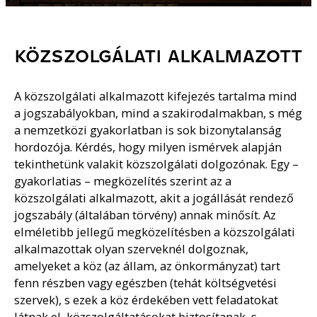
KÖZSZOLGÁLATI ALKALMAZOTT
A közszolgálati alkalmazott kifejezés tartalma mind
a jogszabályokban, mind a szakirodalmakban, s még
a nemzetközi gyakorlatban is sok bizonytalanság
hordozója. Kérdés, hogy milyen ismérvek alapján
tekinthetünk valakit közszolgálati dolgozónak. Egy –
gyakorlatias – megközelítés szerint az a
közszolgálati alkalmazott, akit a jogállását rendező
jogszabály (általában törvény) annak minősít. Az
elméletibb jellegű megközelítésben a közszolgálati
alkalmazottak olyan szerveknél dolgoznak,
amelyeket a köz (az állam, az önkormányzat) tart
fenn részben vagy egészben (tehát költségvetési
szervek), s ezek a köz érdekében vett feladatokat
látnak el, közszolgáltatásokat biztosítanak, s