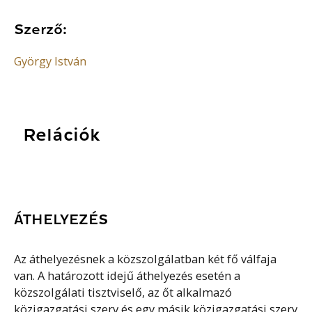
Szerző:
György István
Relációk
ÁTHELYEZÉS
Az áthelyezésnek a közszolgálatban két fő válfaja
van. A határozott idejű áthelyezés esetén a
közszolgálati tisztviselő, az őt alkalmazó
közigazgatási szerv és egy másik közigazgatási szerv