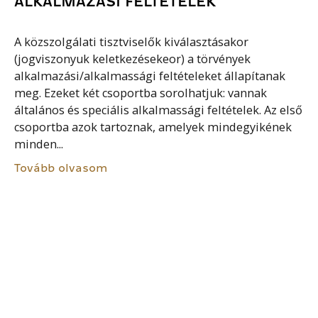
ALKALMAZÁSI FELTÉTELEK
A közszolgálati tisztviselők kiválasztásakor
(jogviszonyuk keletkezésekeor) a törvények
alkalmazási/alkalmassági feltételeket állapítanak
meg. Ezeket két csoportba sorolhatjuk: vannak
általános és speciális alkalmassági feltételek. Az első
csoportba azok tartoznak, amelyek mindegyikének
minden...
Tovább olvasom
KÖZSZOLGÁLATI PRAGMATIKA
A közszolgálati pragmatika a két világháború közötti
időszakban kiteljesedett közszolgálat jellemző
kifejezése. Valamely munkát végző réteg –
esetünkben a közszolgálati tisztviselők –