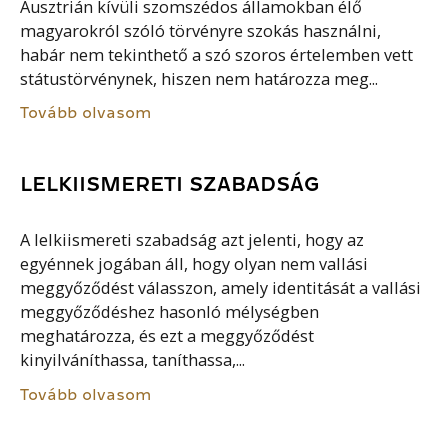
Ausztrián kívüli szomszédos államokban élő
magyarokról szóló törvényre szokás használni,
habár nem tekinthető a szó szoros értelemben vett
státustörvénynek, hiszen nem határozza meg...
Tovább olvasom
LELKIISMERETI SZABADSÁG
A lelkiismereti szabadság azt jelenti, hogy az
egyénnek jogában áll, hogy olyan nem vallási
meggyőződést válasszon, amely identitását a vallási
meggyőződéshez hasonló mélységben
meghatározza, és ezt a meggyőződést
kinyilváníthassa, taníthassa,...
Tovább olvasom