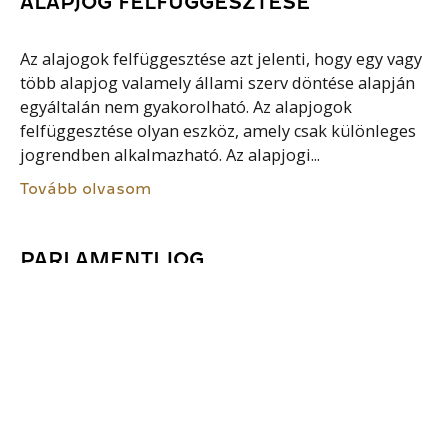
ALAPJOG FELFÜGGESZTÉSE
Az alajogok felfüggesztése azt jelenti, hogy egy vagy
több alapjog valamely állami szerv döntése alapján
egyáltalán nem gyakorolható. Az alapjogok
felfüggesztése olyan eszköz, amely csak különleges
jogrendben alkalmazható. Az alapjogi...
Tovább olvasom
PARLAMENTI JOG
Parlamenti jog alatt mindazokat a jogszabályokat,
jogszokásokat, szokásjogokat, alkotmányos
közmegegyezések és precedensek együttesét értjük,
amelyek a parlament mint törvényhozás feladat- és
hatásköreit, megalakulását, megszűnését,
szervezetét, működését, fegyelmi rendjét, továbbá