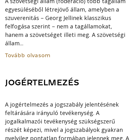
A szövetségi állam (föderáció) több tagállam
egyesüléséből létrejövő állam, amelyben a
szuverenitás – Georg Jellinek klasszikus
felfogása szerint – nem a tagállamokat,
hanem a szövetséget illeti meg. A szövetségi
állam...
Tovább olvasom
JOGÉRTELMEZÉS
A jogértelmezés a jogszabály jelentésének
feltárására irányuló tevékenység. A
jogalkalmazói tevékenység szükségszerű
részét képezi, mivel a jogszabályok gyakran
nyelvileg pontatlan formában jelennek meg. A