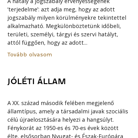
A hatály a jogszabály érvényességének
‘terjedelme’: azt adja meg, hogy az adott
jogszabály milyen körülményekre tekintettel
alkalmazható. Megkülönböztetünk időbeli,
területi, személyi, tárgyi és szervi hatályt,
attól függően, hogy az adott...
Tovább olvasom
JÓLÉTI ÁLLAM
A XX. század második felében megjelenő
államtípus, amely a társadalmi javak szociális
célú újraelosztására helyezi a hangsúlyt.
Fénykorát az 1950-es és 70-es évek között
élte, elsősorban Nyugat- és Észak-Európára