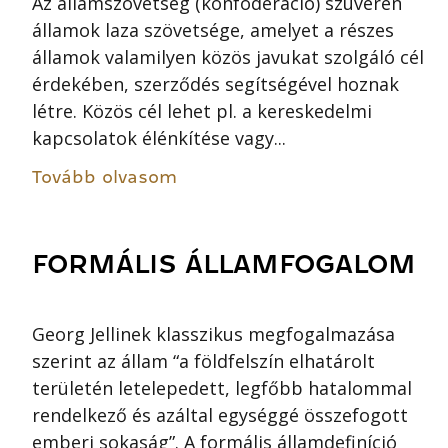
Az államszövetség (konföderáció) szuverén
államok laza szövetsége, amelyet a részes
államok valamilyen közös javukat szolgáló cél
érdekében, szerződés segítségével hoznak
létre. Közös cél lehet pl. a kereskedelmi
kapcsolatok élénkítése vagy...
Tovább olvasom
FORMÁLIS ÁLLAMFOGALOM
Georg Jellinek klasszikus megfogalmazása
szerint az állam “a földfelszín elhatárolt
területén letelepedett, legfőbb hatalommal
rendelkező és azáltal egységgé összefogott
emberi sokaság”. A formális államdefiníció