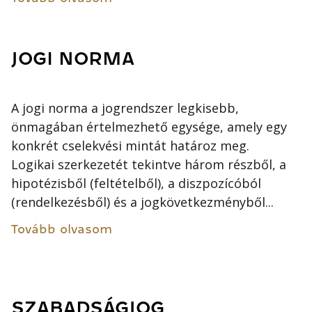
JOGI NORMA
A jogi norma a jogrendszer legkisebb,
önmagában értelmezhető egysége, amely egy
konkrét cselekvési mintát határoz meg.
Logikai szerkezetét tekintve három részből, a
hipotézisből (feltételből), a diszpozícóból
(rendelkezésből) és a jogkövetkezményből...
Tovább olvasom
SZABADSÁGJOG