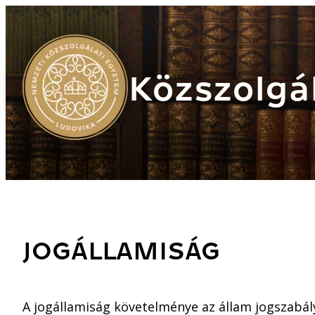
Közszolgál
JOGÁLLAMISÁG
A jogállamiság követelménye az állam jogszabály