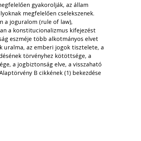
egfelelően gyakorolják, az állam
ályoknak megfelelően cselekszenek.
n a joguralom (rule of law),
n a konstitucionalizmus kifejezést
iság eszméje több alkotmányos elvet
k uralma, az emberi jogok tisztelete, a
désének törvényhez kötöttsége, a
ége, a jogbiztonság elve, a visszaható
 Alaptörvény B cikkének (1) bekezdése