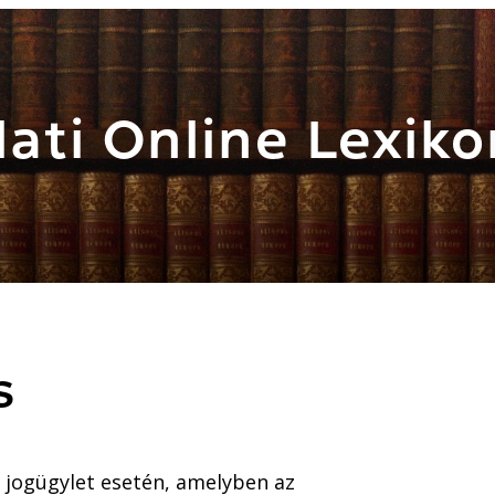
ati Online Lexiko
S
ú jogügylet esetén, amelyben az