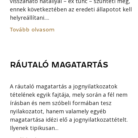
visszaható hatállyal – ex tunc – szünteti meg,
ennek következtében az eredeti állapotot kell
helyreállítani....
Tovább olvasom
RÁUTALÓ MAGATARTÁS
A ráutaló magatartás a jognyilatkozatok
tételének egyik fajtája, mely során a fél nem
írásban és nem szóbeli formában tesz
nyilakozatot, hanem valamely egyéb
magatartása idézi elő a jognyilatkozattételt.
Ilyenek tipikusan...