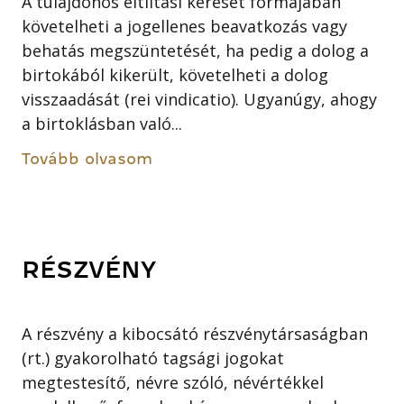
A tulajdonos eltiltási kereset formájában
követelheti a jogellenes beavatkozás vagy
behatás megszüntetését, ha pedig a dolog a
birtokából kikerült, követelheti a dolog
visszaadását (rei vindicatio). Ugyanúgy, ahogy
a birtoklásban való...
Tovább olvasom
RÉSZVÉNY
A részvény a kibocsátó részvénytársaságban
(rt.) gyakorolható tagsági jogokat
megtestesítő, névre szóló, névértékkel