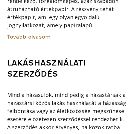
rendelkező, forgalomképes, azaz szabadon
átruházható értékpapír. A részvény tehát
értékpapír, ami egy olyan egyoldalú
jognyilatkozat, amely papíralapú...
Tovább olvasom
LAKÁSHASZNÁLATI
SZERZŐDÉS
Mind a házasulók, mind pedig a házastársak a
házastársi közös lakás használatát a házasság
felbontása vagy az életközösség megszűnése
esetére előzetesen szerződéssel rendezhetik.
A szerződés akkor érvényes, ha közokiratba