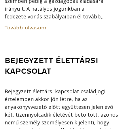
szemben pedig a gazdagodás kiadására
irányult. A hatályos jogunkban a
fedezetelvonás szabályaiban él tovább,...
Tovább olvasom
BEJEGYZETT ÉLETTÁRSI
KAPCSOLAT
Bejegyzett élettársi kapcsolat családjogi
értelemben akkor jön létre, ha az
anyakönyvvezető előtt együttesen jelenlévő
két, tizennyolcadik életévét betöltött, azonos
nemű személy személyesen kijelenti, hogy