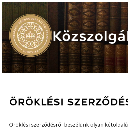
Közszolgál
ÖRÖKLÉSI SZERZŐDÉ
Öröklési szerződésről beszélünk olyan kétoldal