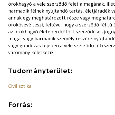
örökhagyó a vele szerződő felet a magának, ill
harmadik félnek nyújtandó tartás, életjáradék 
annak egy meghatározott része vagy meghatáro
örökösévé teszi, feltéve, hogy a szerződő fél túl
az örökhagyó életében kötött szerződéses jogny
maga, vagy harmadik személy részére nyújtandó t
vagy gondozás fejében a vele szerződő fél (szer
váromány keletkezik.
Tudományterület:
Civilisztika
Forrás: