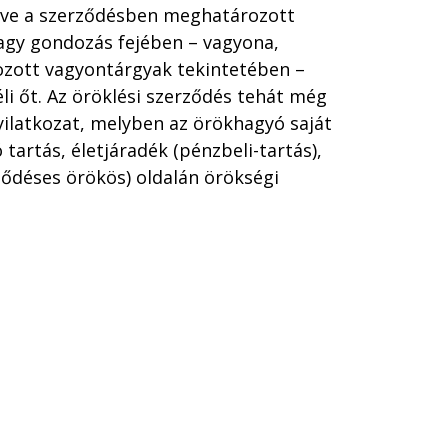
etve a szerződésben meghatározott
vagy gondozás fejében – vagyona,
zott vagyontárgyak tekintetében –
éli őt. Az öröklési szerződés tehát még
ilatkozat, melyben az örökhagyó saját
artás, életjáradék (pénzbeli-tartás),
ződéses örökös) oldalán örökségi