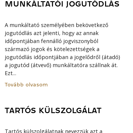
MUNKÁLTATÓI JOGUTÓDLÁS
A munkáltató személyében bekövetkező
jogutódlás azt jelenti, hogy az annak
időpontjában fennálló jogviszonyból
származó jogok és kötelezettségek a
jogutódlás időpontjában a jogelődről (átadó)
a jogutód (átvevő) munkáltatóra szállnak át.
Ezt...
Tovább olvasom
TARTÓS KÜLSZOLGÁLAT
Tartós külszolgálatnak nevezzük azt a