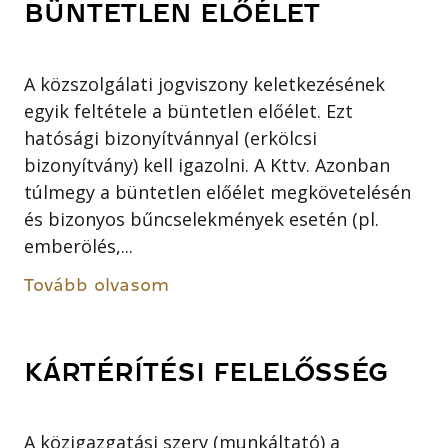
BÜNTETLEN ELŐÉLET
A közszolgálati jogviszony keletkezésének
egyik feltétele a büntetlen előélet. Ezt
hatósági bizonyítvánnyal (erkölcsi
bizonyítvány) kell igazolni. A Kttv. Azonban
túlmegy a büntetlen előélet megkövetelésén
és bizonyos bűncselekmények esetén (pl.
emberölés,...
Tovább olvasom
KÁRTÉRÍTÉSI FELELŐSSÉG
A közigazgatási szerv (munkáltató) a