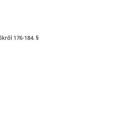
őkről 176-184. §