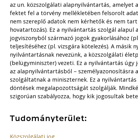
az un. közszolgálati alapnyilvántartás, amelyet 
fektet fel a törvény mellékletében felsorolt ada
nem szereplő adatok nem kérhetők és nem tarthat
hovatartozás). Ez a nyilvántartás szolgál alapul a
jogviszonyból származó jogok gyakorlásához (pl.
teljesítéséhez (pl. vizsgára kötelezés). A másik 
nyilvántartásnak nevezünk, a közszolgálati életp
(belügyminiszter) vezeti. Ez a nyilvántartás úgy 
az alapnyilvántartásból – személyazonosításra
szolgáltatnak a miniszternek. Ez a nyilvántartá
döntések megalapozottságát szolgálják. Mindkét
szigorúan szabályozza, hogy kik jogosultak bete
Tudományterület:
Közszolgálati jog