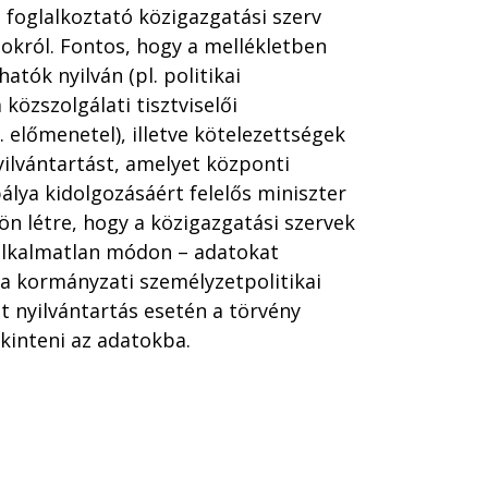
a foglalkoztató közigazgatási szerv
tokról. Fontos, hogy a mellékletben
ók nyilván (pl. politikai
 közszolgálati tisztviselői
 előmenetel), illetve kötelezettségek
nyilvántartást, amelyet központi
álya kidolgozásáért felelős miniszter
jön létre, hogy a közigazgatási szervek
 alkalmatlan módon – adatokat
s a kormányzati személyzetpolitikai
 nyilvántartás esetén a törvény
kinteni az adatokba.