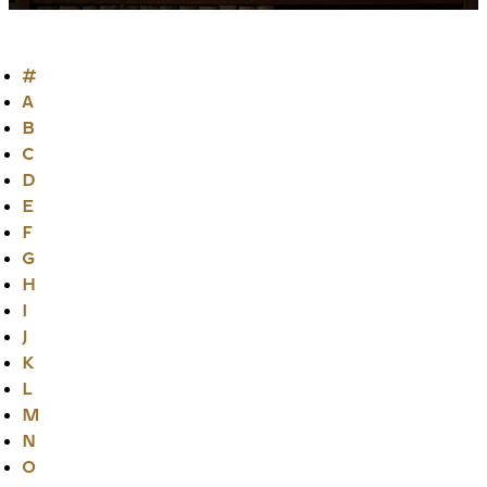
#
A
B
C
D
E
F
G
H
I
J
K
L
M
N
O