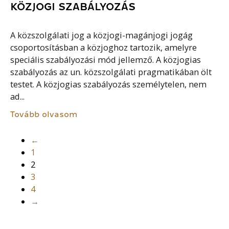
KÖZJOGI SZABÁLYOZÁS
A közszolgálati jog a közjogi-magánjogi jogág
csoportosításban a közjoghoz tartozik, amelyre
speciális szabályozási mód jellemző. A közjogias
szabályozás az un. közszolgálati pragmatikában ölt
testet. A közjogias szabályozás személytelen, nem
ad...
Tovább olvasom
←
1
2
3
4
→