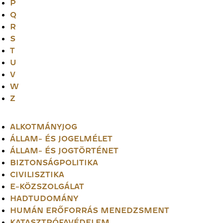
P
Q
R
S
T
U
V
W
Z
ALKOTMÁNYJOG
ÁLLAM- ÉS JOGELMÉLET
ÁLLAM- ÉS JOGTÖRTÉNET
BIZTONSÁGPOLITIKA
CIVILISZTIKA
E-KÖZSZOLGÁLAT
HADTUDOMÁNY
HUMÁN ERŐFORRÁS MENEDZSMENT
KATASZTRÓFAVÉDELEM